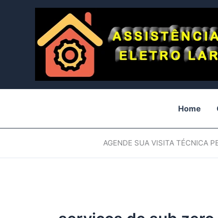
Ir
para
o
conteúdo
Home
AGENDE SUA VISITA TÉCNICA 