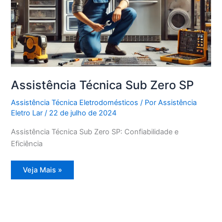
Assistência Técnica Sub Zero SP
Assistência Técnica Eletrodomésticos
/ Por
Assistência
Eletro Lar
/
22 de julho de 2024
Assistência Técnica Sub Zero SP: Confiabilidade e
Eficiência
Assistência
Veja Mais »
Técnica
Sub
Zero
SP