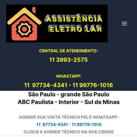
Ir
para
o
conteúdo
CENTRAL DE ATENDIMENTO:
11 3993-2575
WHASTAPP:
11 97734-4
341
-
11 99776-1016
São Paulo - grande São Paulo
ABC Paulista - Interior - Sul de Minas
AGENDE SUA VISITA TÉCNICA PELO WHATSAPP:
11 97734-4341
-
11 99776-1016
CLIQUE E AGENDE TÉCNICO NA SUA CIDADE