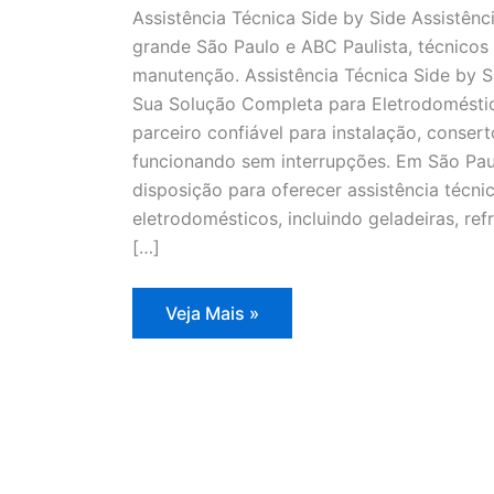
Assistência Técnica Side by Side Assistênc
grande São Paulo e ABC Paulista, técnicos 
manutenção. Assistência Técnica Side by S
Sua Solução Completa para Eletrodoméstic
parceiro confiável para instalação, conse
funcionando sem interrupções. Em São Pau
disposição para oferecer assistência técn
eletrodomésticos, incluindo geladeiras, refr
[…]
Assistência
Veja Mais »
Técnica
Side
by
Side