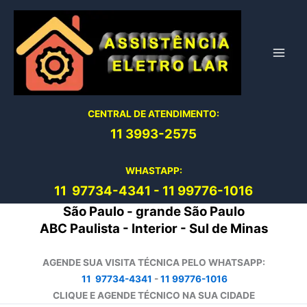
Ir
para
o
conteúdo
CENTRAL DE ATENDIMENTO:
11 3993-2575
WHASTAPP:
11 97734-4
341
-
11 99776-1016
São Paulo - grande São Paulo
ABC Paulista - Interior - Sul de Minas
AGENDE SUA VISITA TÉCNICA PELO WHATSAPP:
11 97734-4341
-
11 99776-1016
CLIQUE E AGENDE TÉCNICO NA SUA CIDADE