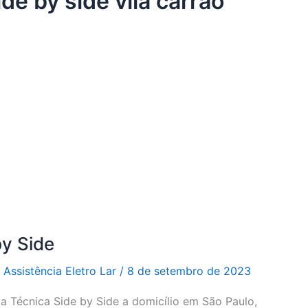
de by side vila carrão
by Side
r
Assistência Eletro Lar
/
8 de setembro de 2023
ia Técnica Side by Side a domicílio em São Paulo,