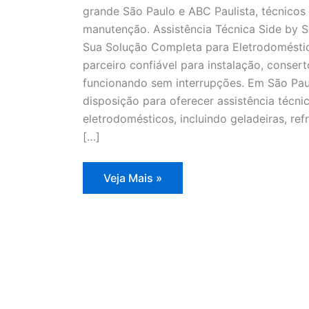
grande São Paulo e ABC Paulista, técnicos 
manutenção. Assistência Técnica Side by S
Sua Solução Completa para Eletrodoméstic
parceiro confiável para instalação, conse
funcionando sem interrupções. Em São Pau
disposição para oferecer assistência técn
eletrodomésticos, incluindo geladeiras, refr
[…]
Assistência
Veja Mais »
Técnica
Side
by
Side