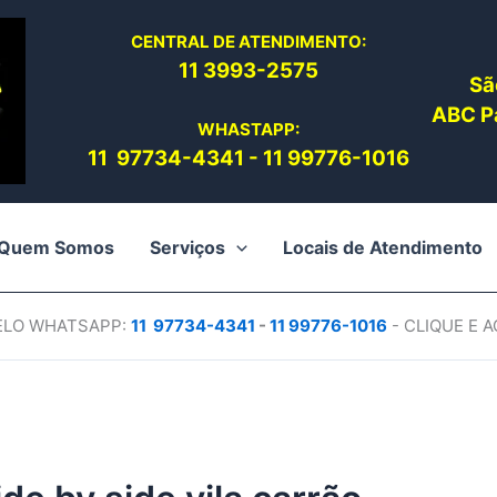
CENTRAL DE ATENDIMENTO:
11 3993-2575
Sã
ABC Pa
WHASTAPP:
11 97734-4
341
-
11 99776-1016
Quem Somos
Serviços
Locais de Atendimento
PELO WHATSAPP:
11 97734-4
341
-
11 99776-1016
- CLIQUE E 