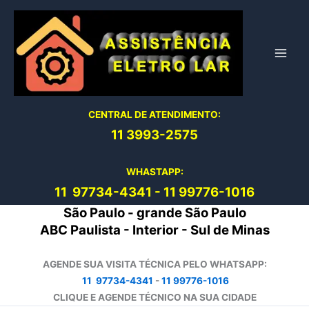
Ir
para
o
conteúdo
CENTRAL DE ATENDIMENTO:
11 3993-2575
WHASTAPP:
11 97734-4
341
-
11 99776-1016
São Paulo - grande São Paulo
ABC Paulista - Interior - Sul de Minas
AGENDE SUA VISITA TÉCNICA PELO WHATSAPP:
11 97734-4341
-
11 99776-1016
CLIQUE E AGENDE TÉCNICO NA SUA CIDADE