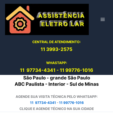
Ir
para
o
conteúdo
CENTRAL DE ATENDIMENTO:
11 3993-2575
WHASTAPP:
11 97734-4
341
-
11 99776-1016
São Paulo - grande São Paulo
ABC Paulista - Interior - Sul de Minas
AGENDE SUA VISITA TÉCNICA PELO WHATSAPP:
11 97734-4341
-
11 99776-1016
CLIQUE E AGENDE TÉCNICO NA SUA CIDADE