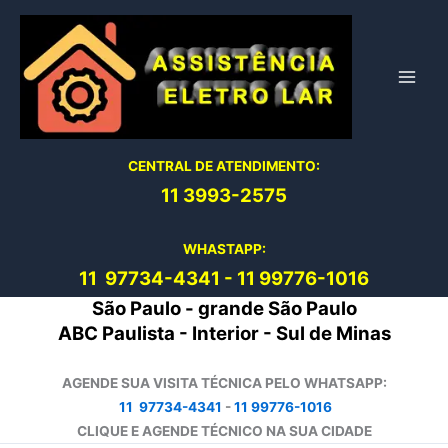
Ir
para
o
conteúdo
CENTRAL DE ATENDIMENTO:
11 3993-2575
WHASTAPP:
11 97734-4
341
-
11 99776-1016
São Paulo - grande São Paulo
ABC Paulista - Interior - Sul de Minas
AGENDE SUA VISITA TÉCNICA PELO WHATSAPP:
11 97734-4341
-
11 99776-1016
CLIQUE E AGENDE TÉCNICO NA SUA CIDADE