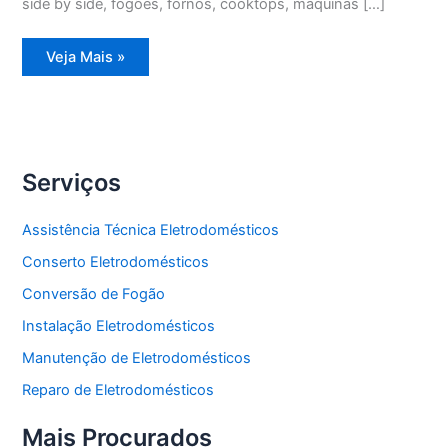
side by side, fogões, fornos, cooktops, máquinas […]
Assistência
Veja Mais »
Técnica
Refrigerador
Degelo
Serviços
Assistência Técnica Eletrodomésticos
Conserto Eletrodomésticos
Conversão de Fogão
Instalação Eletrodomésticos
Manutenção de Eletrodomésticos
Reparo de Eletrodomésticos
Mais Procurados