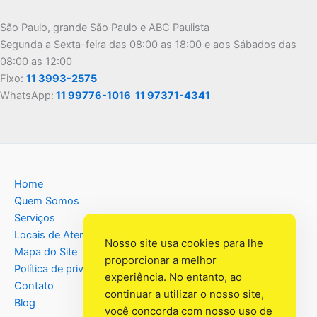
São Paulo, grande São Paulo e ABC Paulista
Segunda a Sexta-feira das 08:00 as 18:00 e aos Sábados das
08:00 as 12:00
Fixo:
11 3993-2575
WhatsApp:
11 99776-1016
11 97371-4341
Home
Quem Somos
Serviços
Locais de Atendimento
Nosso site usa cookies para lhe
Mapa do Site
proporcionar a melhor
Política de privacidade
experiência. No entanto, ao
Contato
continuar a utilizar o nosso site,
Blog
você concorda com nosso uso de