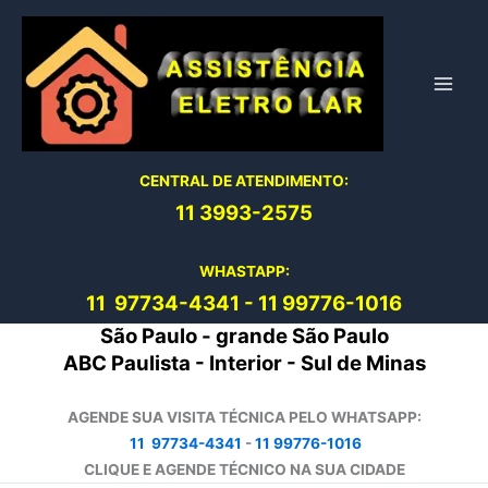
Ir
para
o
conteúdo
CENTRAL DE ATENDIMENTO:
11 3993-2575
WHASTAPP:
11 97734-4
341
-
11 99776-1016
São Paulo - grande São Paulo
ABC Paulista - Interior - Sul de Minas
AGENDE SUA VISITA TÉCNICA PELO WHATSAPP:
11 97734-4341
-
11 99776-1016
CLIQUE E AGENDE TÉCNICO NA SUA CIDADE