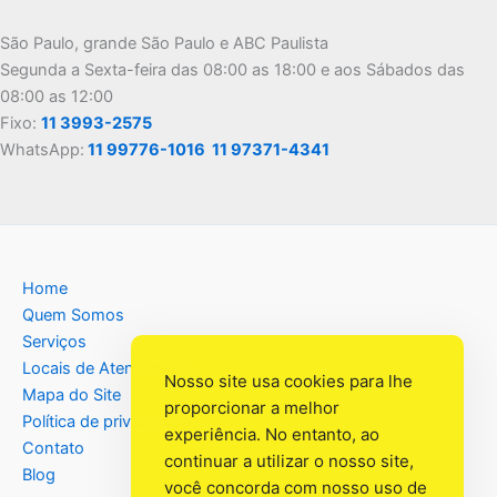
São Paulo, grande São Paulo e ABC Paulista
Segunda a Sexta-feira das 08:00 as 18:00 e aos Sábados das
08:00 as 12:00
Fixo:
11 3993-2575
WhatsApp:
11 99776-1016
11 97371-4341
Home
Quem Somos
Serviços
Locais de Atendimento
Nosso site usa cookies para lhe
Mapa do Site
proporcionar a melhor
Política de privacidade
experiência. No entanto, ao
Contato
continuar a utilizar o nosso site,
Blog
você concorda com nosso uso de