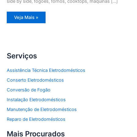
side by side, fogões, fornos, cooktops, máquinas […]
Assistência
Veja Mais »
Técnica
Refrigerador
Degelo
Serviços
Assistência Técnica Eletrodomésticos
Conserto Eletrodomésticos
Conversão de Fogão
Instalação Eletrodomésticos
Manutenção de Eletrodomésticos
Reparo de Eletrodomésticos
Mais Procurados