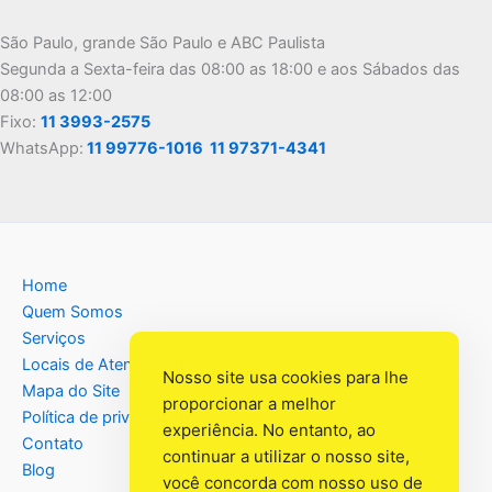
São Paulo, grande São Paulo e ABC Paulista
Segunda a Sexta-feira das 08:00 as 18:00 e aos Sábados das
08:00 as 12:00
Fixo:
11 3993-2575
WhatsApp:
11 99776-1016
11 97371-4341
Home
Quem Somos
Serviços
Locais de Atendimento
Nosso site usa cookies para lhe
Mapa do Site
proporcionar a melhor
Política de privacidade
experiência. No entanto, ao
Contato
continuar a utilizar o nosso site,
Blog
você concorda com nosso uso de