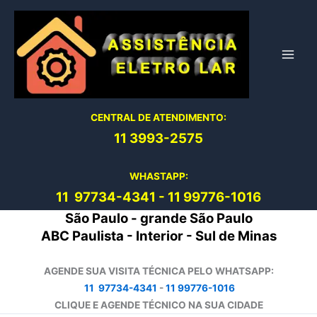
Ir
para
o
conteúdo
CENTRAL DE ATENDIMENTO:
11 3993-2575
WHASTAPP:
11 97734-4
341
-
11 99776-1016
São Paulo - grande São Paulo
ABC Paulista - Interior - Sul de Minas
AGENDE SUA VISITA TÉCNICA PELO WHATSAPP:
11 97734-4341
-
11 99776-1016
CLIQUE E AGENDE TÉCNICO NA SUA CIDADE