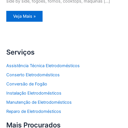
side by side, fogões, fornos, cooktops, máquinas […]
Assistência
Veja Mais »
Técnica
Refrigerador
Degelo
Serviços
Assistência Técnica Eletrodomésticos
Conserto Eletrodomésticos
Conversão de Fogão
Instalação Eletrodomésticos
Manutenção de Eletrodomésticos
Reparo de Eletrodomésticos
Mais Procurados