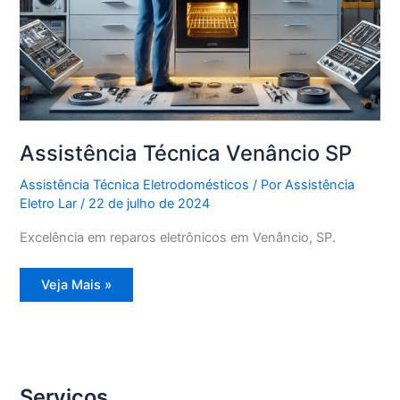
Assistência Técnica Venâncio SP
Assistência Técnica Eletrodomésticos
/ Por
Assistência
Eletro Lar
/
22 de julho de 2024
Excelência em reparos eletrônicos em Venâncio, SP.
Assistência
Veja Mais »
Técnica
Venâncio
SP
Serviços