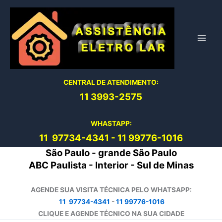
Ir
para
o
conteúdo
CENTRAL DE ATENDIMENTO:
11 3993-2575
WHASTAPP:
11 97734-4
341
-
11 99776-1016
São Paulo - grande São Paulo
ABC Paulista - Interior - Sul de Minas
AGENDE SUA VISITA TÉCNICA PELO WHATSAPP:
11 97734-4341
-
11 99776-1016
CLIQUE E AGENDE TÉCNICO NA SUA CIDADE