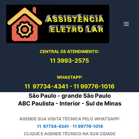
Ir
para
o
conteúdo
CENTRAL DE ATENDIMENTO:
11 3993-2575
WHASTAPP:
11 97734-4
341
-
11 99776-1016
São Paulo - grande São Paulo
ABC Paulista - Interior - Sul de Minas
AGENDE SUA VISITA TÉCNICA PELO WHATSAPP:
11 97734-4341
-
11 99776-1016
CLIQUE E AGENDE TÉCNICO NA SUA CIDADE