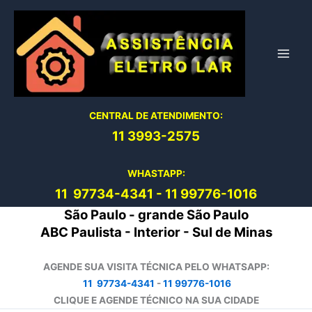
Ir
para
o
conteúdo
CENTRAL DE ATENDIMENTO:
11 3993-2575
WHASTAPP:
11 97734-4
341
-
11 99776-1016
São Paulo - grande São Paulo
ABC Paulista - Interior - Sul de Minas
AGENDE SUA VISITA TÉCNICA PELO WHATSAPP:
11 97734-4341
-
11 99776-1016
CLIQUE E AGENDE TÉCNICO NA SUA CIDADE