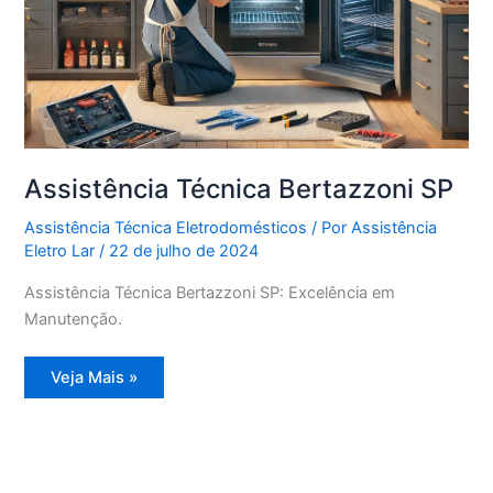
Assistência Técnica Bertazzoni SP
Assistência Técnica Eletrodomésticos
/ Por
Assistência
Eletro Lar
/
22 de julho de 2024
Assistência Técnica Bertazzoni SP: Excelência em
Manutenção.
Assistência
Veja Mais »
Técnica
Bertazzoni
SP