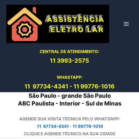
Ir
para
o
conteúdo
CENTRAL DE ATENDIMENTO:
11 3993-2575
WHASTAPP:
11 97734-4
341
-
11 99776-1016
São Paulo - grande São Paulo
ABC Paulista - Interior - Sul de Minas
AGENDE SUA VISITA TÉCNICA PELO WHATSAPP:
11 97734-4341
-
11 99776-1016
CLIQUE E AGENDE TÉCNICO NA SUA CIDADE