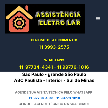
Ir
para
o
conteúdo
CENTRAL DE ATENDIMENTO:
11 3993-2575
WHASTAPP:
11 97734-4
341
-
11 99776-1016
São Paulo - grande São Paulo
ABC Paulista - Interior - Sul de Minas
AGENDE SUA VISITA TÉCNICA PELO WHATSAPP:
11 97734-4341
-
11 99776-1016
CLIQUE E AGENDE TÉCNICO NA SUA CIDADE