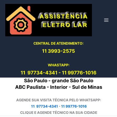
Ir
para
o
conteúdo
CENTRAL DE ATENDIMENTO:
11 3993-2575
WHASTAPP:
11 97734-4
341
-
11 99776-1016
São Paulo - grande São Paulo
ABC Paulista - Interior - Sul de Minas
AGENDE SUA VISITA TÉCNICA PELO WHATSAPP:
11 97734-4341
-
11 99776-1016
CLIQUE E AGENDE TÉCNICO NA SUA CIDADE