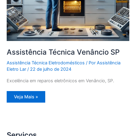
Assistência Técnica Venâncio SP
Assistência Técnica Eletrodomésticos
/ Por
Assistência
Eletro Lar
/
22 de julho de 2024
Excelência em reparos eletrônicos em Venâncio, SP.
Assistência
Veja Mais »
Técnica
Venâncio
SP
Serviços