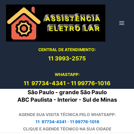
Ir
para
o
conteúdo
CENTRAL DE ATENDIMENTO:
11 3993-2575
WHASTAPP:
11 97734-4
341
-
11 99776-1016
São Paulo - grande São Paulo
ABC Paulista - Interior - Sul de Minas
AGENDE SUA VISITA TÉCNICA PELO WHATSAPP:
11 97734-4341
-
11 99776-1016
CLIQUE E AGENDE TÉCNICO NA SUA CIDADE