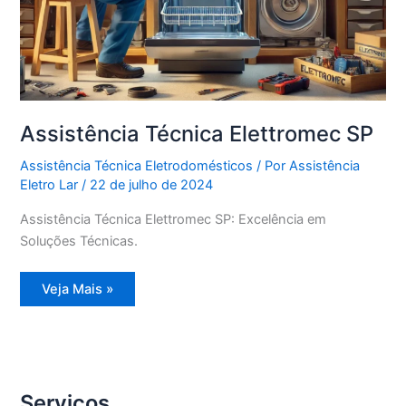
Assistência Técnica Elettromec SP
Assistência Técnica Eletrodomésticos
/ Por
Assistência
Eletro Lar
/
22 de julho de 2024
Assistência Técnica Elettromec SP: Excelência em
Soluções Técnicas.
Assistência
Veja Mais »
Técnica
Elettromec
SP
Serviços