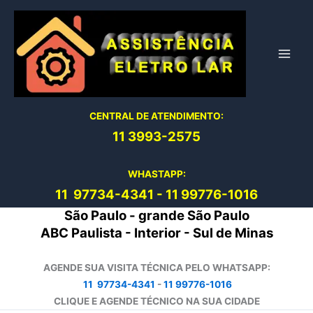
Ir
para
o
conteúdo
CENTRAL DE ATENDIMENTO:
11 3993-2575
WHASTAPP:
11 97734-4
341
-
11 99776-1016
São Paulo - grande São Paulo
ABC Paulista - Interior - Sul de Minas
AGENDE SUA VISITA TÉCNICA PELO WHATSAPP:
11 97734-4341
-
11 99776-1016
CLIQUE E AGENDE TÉCNICO NA SUA CIDADE