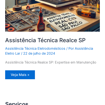
Assistência Técnica Realce SP
Assistência Técnica Eletrodomésticos
/ Por
Assistência
Eletro Lar
/
22 de julho de 2024
Assistência Técnica Realce SP: Expertise em Manutenção
Assistência
Veja Mais »
Técnica
Realce
SP
Serviços