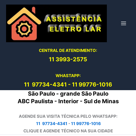
Ir
para
o
conteúdo
CENTRAL DE ATENDIMENTO:
11 3993-2575
WHASTAPP:
11 97734-4
341
-
11 99776-1016
São Paulo - grande São Paulo
ABC Paulista - Interior - Sul de Minas
AGENDE SUA VISITA TÉCNICA PELO WHATSAPP:
11 97734-4341
-
11 99776-1016
CLIQUE E AGENDE TÉCNICO NA SUA CIDADE