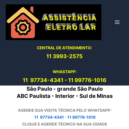
Ir
para
o
conteúdo
CENTRAL DE ATENDIMENTO:
11 3993-2575
WHASTAPP:
11 97734-4
341
-
11 99776-1016
São Paulo - grande São Paulo
ABC Paulista - Interior - Sul de Minas
AGENDE SUA VISITA TÉCNICA PELO WHATSAPP:
11 97734-4341
-
11 99776-1016
CLIQUE E AGENDE TÉCNICO NA SUA CIDADE