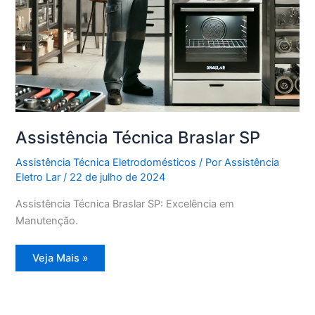
Assistência Técnica Braslar SP
Assistência Técnica Eletrodomésticos
/ Por
Assistência
Eletro Lar
/
22 de julho de 2024
Assistência Técnica Braslar SP: Excelência em
Manutenção.
Assistência
Veja Mais »
Técnica
Braslar
SP