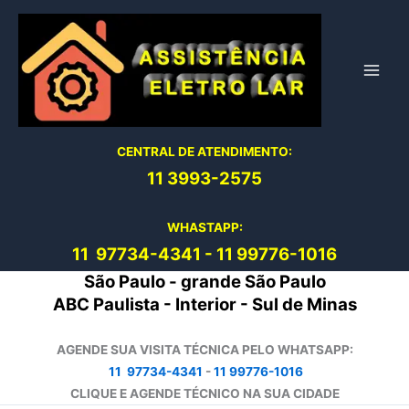
Ir
para
o
conteúdo
CENTRAL DE ATENDIMENTO:
11 3993-2575
WHASTAPP:
11 97734-4
341
-
11 99776-1016
São Paulo - grande São Paulo
ABC Paulista - Interior - Sul de Minas
AGENDE SUA VISITA TÉCNICA PELO WHATSAPP:
11 97734-4341
-
11 99776-1016
CLIQUE E AGENDE TÉCNICO NA SUA CIDADE