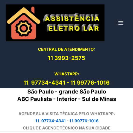
Ir
para
o
conteúdo
CENTRAL DE ATENDIMENTO:
11 3993-2575
WHASTAPP:
11 97734-4
341
-
11 99776-1016
São Paulo - grande São Paulo
ABC Paulista - Interior - Sul de Minas
AGENDE SUA VISITA TÉCNICA PELO WHATSAPP:
11 97734-4341
-
11 99776-1016
CLIQUE E AGENDE TÉCNICO NA SUA CIDADE