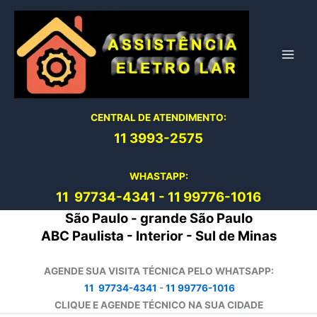
Ir
para
o
conteúdo
CENTRAL DE ATENDIMENTO:
11 3993-2575
WHASTAPP:
11 97734-4
341
-
11 99776-1016
São Paulo - grande São Paulo
ABC Paulista - Interior - Sul de Minas
AGENDE SUA VISITA TÉCNICA PELO WHATSAPP:
11 97734-4341
-
11 99776-1016
CLIQUE E AGENDE TÉCNICO NA SUA CIDADE