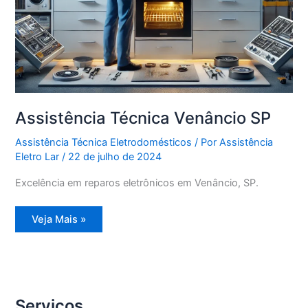
Assistência Técnica Venâncio SP
Assistência Técnica Eletrodomésticos
/ Por
Assistência
Eletro Lar
/
22 de julho de 2024
Excelência em reparos eletrônicos em Venâncio, SP.
Assistência
Veja Mais »
Técnica
Venâncio
SP
Serviços