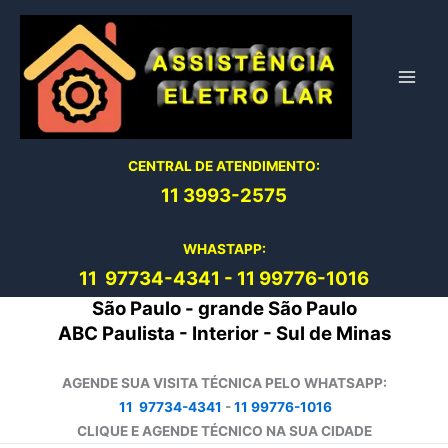
Ir
para
o
conteúdo
CENTRAL DE ATENDIMENTO:
11 3993-2575
WHASTAPP:
11 97734-4
341
-
11 99776-1016
São Paulo - grande São Paulo
ABC Paulista - Interior - Sul de Minas
AGENDE SUA VISITA TÉCNICA PELO WHATSAPP:
11 97734-4341
-
11 99776-1016
CLIQUE E AGENDE TÉCNICO NA SUA CIDADE