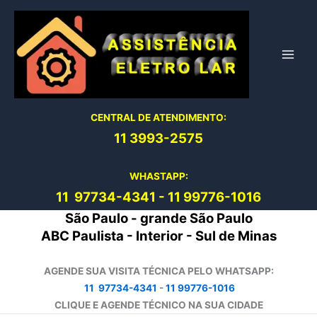
Ir
para
o
conteúdo
CENTRAL DE ATENDIMENTO:
11 3993-2575
WHASTAPP:
11 97734-4
341
-
11 99776-1016
São Paulo - grande São Paulo
ABC Paulista - Interior - Sul de Minas
AGENDE SUA VISITA TÉCNICA PELO WHATSAPP:
11 97734-4341
-
11 99776-1016
CLIQUE E AGENDE TÉCNICO NA SUA CIDADE