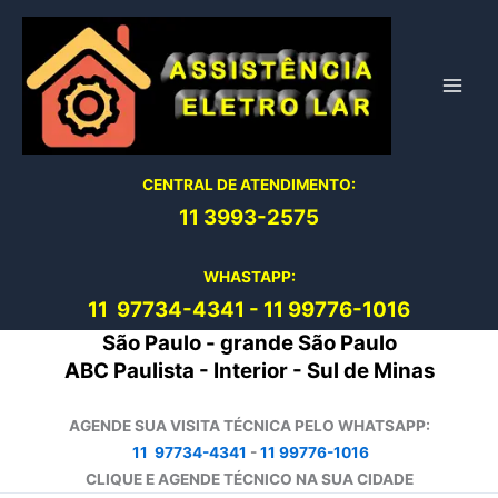
Ir
para
o
conteúdo
CENTRAL DE ATENDIMENTO:
11 3993-2575
WHASTAPP:
11 97734-4
341
-
11 99776-1016
São Paulo - grande São Paulo
ABC Paulista - Interior - Sul de Minas
AGENDE SUA VISITA TÉCNICA PELO WHATSAPP:
11 97734-4341
-
11 99776-1016
CLIQUE E AGENDE TÉCNICO NA SUA CIDADE