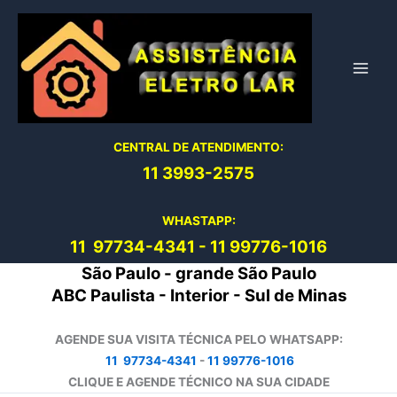
Ir
para
o
conteúdo
CENTRAL DE ATENDIMENTO:
11 3993-2575
WHASTAPP:
11 97734-4
341
-
11 99776-1016
São Paulo - grande São Paulo
ABC Paulista - Interior - Sul de Minas
AGENDE SUA VISITA TÉCNICA PELO WHATSAPP:
11 97734-4341
-
11 99776-1016
CLIQUE E AGENDE TÉCNICO NA SUA CIDADE