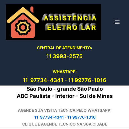
Ir
para
o
conteúdo
CENTRAL DE ATENDIMENTO:
11 3993-2575
WHASTAPP:
11 97734-4
341
-
11 99776-1016
São Paulo - grande São Paulo
ABC Paulista - Interior - Sul de Minas
AGENDE SUA VISITA TÉCNICA PELO WHATSAPP:
11 97734-4341
-
11 99776-1016
CLIQUE E AGENDE TÉCNICO NA SUA CIDADE