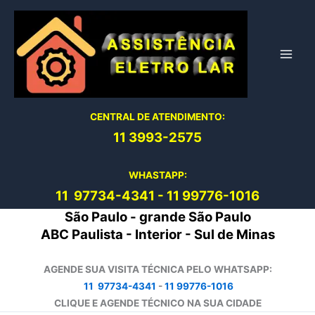
Ir
para
o
conteúdo
CENTRAL DE ATENDIMENTO:
11 3993-2575
WHASTAPP:
11 97734-4
341
-
11 99776-1016
São Paulo - grande São Paulo
ABC Paulista - Interior - Sul de Minas
AGENDE SUA VISITA TÉCNICA PELO WHATSAPP:
11 97734-4341
-
11 99776-1016
CLIQUE E AGENDE TÉCNICO NA SUA CIDADE