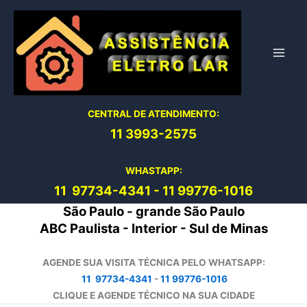
Ir
para
o
conteúdo
CENTRAL DE ATENDIMENTO:
11 3993-2575
WHASTAPP:
11 97734-4
341
-
11 99776-1016
São Paulo - grande São Paulo
ABC Paulista - Interior - Sul de Minas
AGENDE SUA VISITA TÉCNICA PELO WHATSAPP:
11 97734-4341
-
11 99776-1016
CLIQUE E AGENDE TÉCNICO NA SUA CIDADE