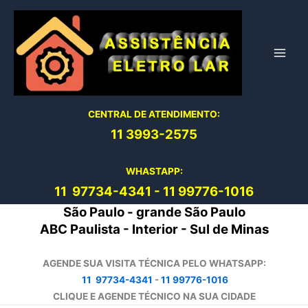
Ir
para
o
conteúdo
CENTRAL DE ATENDIMENTO:
11 3993-2575
WHASTAPP:
11 97734-4
341
-
11 99776-1016
São Paulo - grande São Paulo
ABC Paulista - Interior - Sul de Minas
AGENDE SUA VISITA TÉCNICA PELO WHATSAPP:
11 97734-4341
-
11 99776-1016
CLIQUE E AGENDE TÉCNICO NA SUA CIDADE