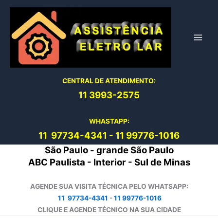
Ir
para
o
conteúdo
CENTRAL DE ATENDIMENTO:
11 3993-2575
WHASTAPP:
11 97734-4
341
-
11 99776-1016
São Paulo - grande São Paulo
ABC Paulista - Interior - Sul de Minas
AGENDE SUA VISITA TÉCNICA PELO WHATSAPP:
11 97734-4341
-
11 99776-1016
CLIQUE E AGENDE TÉCNICO NA SUA CIDADE