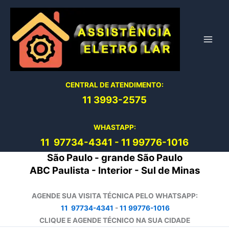
Ir
para
o
conteúdo
CENTRAL DE ATENDIMENTO:
11 3993-2575
WHASTAPP:
11 97734-4
341
-
11 99776-1016
São Paulo - grande São Paulo
ABC Paulista - Interior - Sul de Minas
AGENDE SUA VISITA TÉCNICA PELO WHATSAPP:
11 97734-4341
-
11 99776-1016
CLIQUE E AGENDE TÉCNICO NA SUA CIDADE