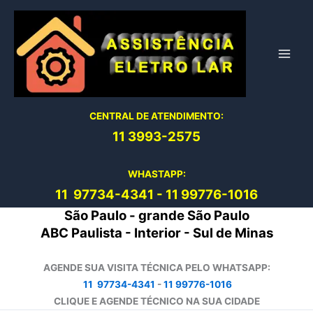
Ir
para
o
conteúdo
CENTRAL DE ATENDIMENTO:
11 3993-2575
WHASTAPP:
11 97734-4
341
-
11 99776-1016
São Paulo - grande São Paulo
ABC Paulista - Interior - Sul de Minas
AGENDE SUA VISITA TÉCNICA PELO WHATSAPP:
11 97734-4341
-
11 99776-1016
CLIQUE E AGENDE TÉCNICO NA SUA CIDADE