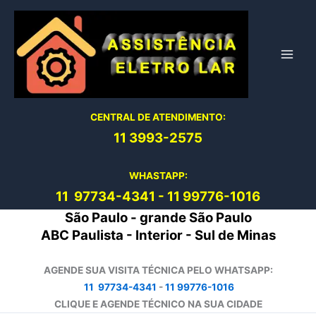
Ir
para
o
conteúdo
CENTRAL DE ATENDIMENTO:
11 3993-2575
WHASTAPP:
11 97734-4
341
-
11 99776-1016
São Paulo - grande São Paulo
ABC Paulista - Interior - Sul de Minas
AGENDE SUA VISITA TÉCNICA PELO WHATSAPP:
11 97734-4341
-
11 99776-1016
CLIQUE E AGENDE TÉCNICO NA SUA CIDADE