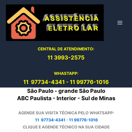
Ir
para
o
conteúdo
CENTRAL DE ATENDIMENTO:
11 3993-2575
WHASTAPP:
11 97734-4
341
-
11 99776-1016
São Paulo - grande São Paulo
ABC Paulista - Interior - Sul de Minas
AGENDE SUA VISITA TÉCNICA PELO WHATSAPP:
11 97734-4341
-
11 99776-1016
CLIQUE E AGENDE TÉCNICO NA SUA CIDADE