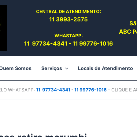
CENTRAL DE ATENDIMENTO:
11 3993-2575
Sã
ABC Pa
WHASTAPP:
11 97734-4
341
-
11 99776-1016
Quem Somos
Serviços
Locais de Atendimento
PELO WHATSAPP:
11 97734-4
341
-
11 99776-1016
- CLIQUE E 