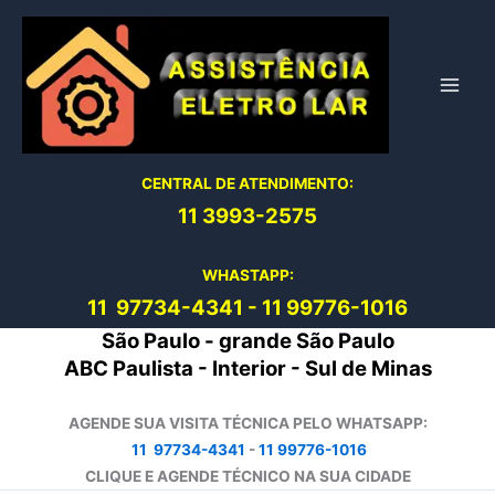
Ir
para
o
conteúdo
CENTRAL DE ATENDIMENTO:
11 3993-2575
WHASTAPP:
11 97734-4
341
-
11 99776-1016
São Paulo - grande São Paulo
ABC Paulista - Interior - Sul de Minas
AGENDE SUA VISITA TÉCNICA PELO WHATSAPP:
11 97734-4341
-
11 99776-1016
CLIQUE E AGENDE TÉCNICO NA SUA CIDADE