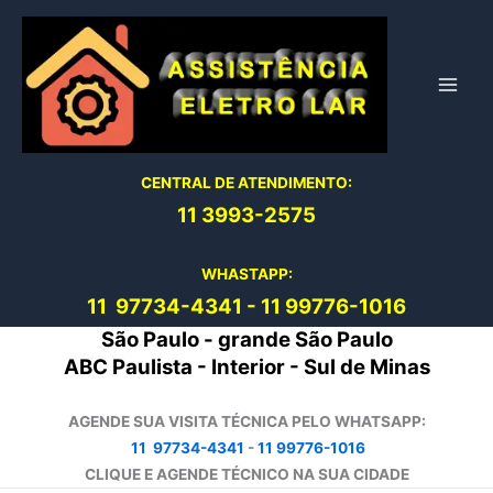
Ir
para
o
conteúdo
CENTRAL DE ATENDIMENTO:
11 3993-2575
WHASTAPP:
11 97734-4
341
-
11 99776-1016
São Paulo - grande São Paulo
ABC Paulista - Interior - Sul de Minas
AGENDE SUA VISITA TÉCNICA PELO WHATSAPP:
11 97734-4341
-
11 99776-1016
CLIQUE E AGENDE TÉCNICO NA SUA CIDADE