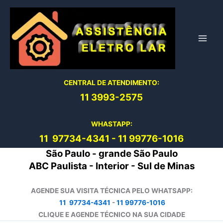
Ir
para
o
conteúdo
CENTRAL DE ATENDIMENTO:
11 3993-2575
WHASTAPP:
11 97734-4
341
-
11 99776-1016
São Paulo - grande São Paulo
ABC Paulista - Interior - Sul de Minas
AGENDE SUA VISITA TÉCNICA PELO WHATSAPP:
11 97734-4341
-
11 99776-1016
CLIQUE E AGENDE TÉCNICO NA SUA CIDADE