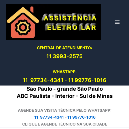
Ir
para
o
conteúdo
CENTRAL DE ATENDIMENTO:
11 3993-2575
WHASTAPP:
11 97734-4
341
-
11 99776-1016
São Paulo - grande São Paulo
ABC Paulista - Interior - Sul de Minas
AGENDE SUA VISITA TÉCNICA PELO WHATSAPP:
11 97734-4341
-
11 99776-1016
CLIQUE E AGENDE TÉCNICO NA SUA CIDADE