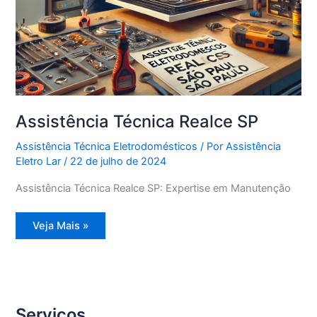
Assistência Técnica Realce SP
Assistência Técnica Eletrodomésticos
/ Por
Assistência
Eletro Lar
/
22 de julho de 2024
Assistência Técnica Realce SP: Expertise em Manutenção
Assistência
Veja Mais »
Técnica
Realce
SP
Serviços