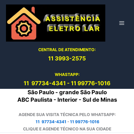
Ir
para
o
conteúdo
CENTRAL DE ATENDIMENTO:
11 3993-2575
WHASTAPP:
11 97734-4
341
-
11 99776-1016
São Paulo - grande São Paulo
ABC Paulista - Interior - Sul de Minas
AGENDE SUA VISITA TÉCNICA PELO WHATSAPP:
11 97734-4341
-
11 99776-1016
CLIQUE E AGENDE TÉCNICO NA SUA CIDADE