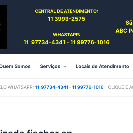
CENTRAL DE ATENDIMENTO:
11 3993-2575
Sã
ABC Pa
WHASTAPP:
11 97734-4
341
-
11 99776-1016
Quem Somos
Serviços
Locais de Atendimento
PELO WHATSAPP:
11 97734-4
341
-
11 99776-1016
- CLIQUE E 