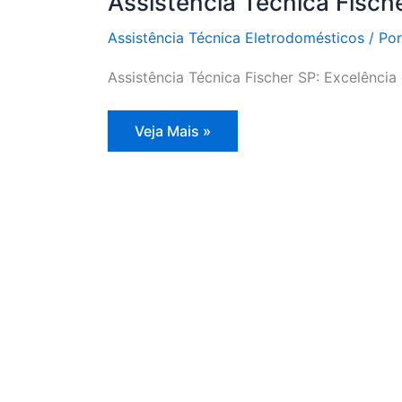
Assistência Técnica Fisch
Assistência Técnica Eletrodomésticos
/ Po
Assistência Técnica Fischer SP: Excelênci
Assistência
Veja Mais »
Técnica
Fischer
SP