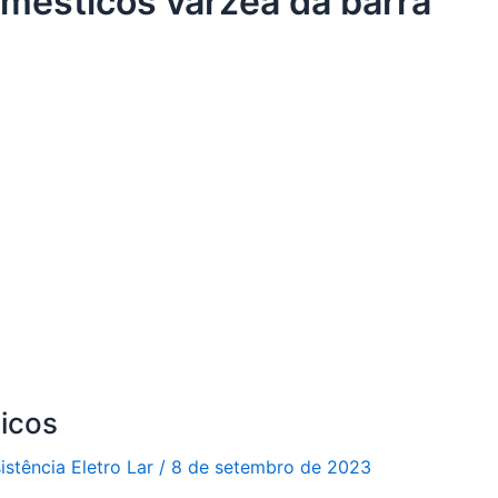
mésticos várzea da barra
icos
istência Eletro Lar
/
8 de setembro de 2023