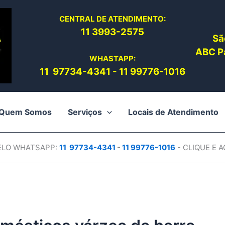
CENTRAL DE ATENDIMENTO:
11 3993-2575
Sã
ABC Pa
WHASTAPP:
11 97734-4
341
-
11 99776-1016
Quem Somos
Serviços
Locais de Atendimento
PELO WHATSAPP:
11 97734-4
341
-
11 99776-1016
- CLIQUE E 