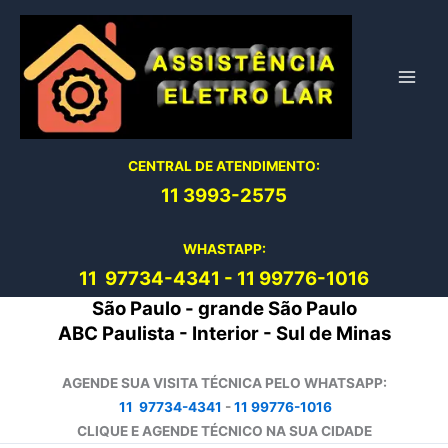
Ir
para
o
conteúdo
CENTRAL DE ATENDIMENTO:
11 3993-2575
WHASTAPP:
11 97734-4
341
-
11 99776-1016
São Paulo - grande São Paulo
ABC Paulista - Interior - Sul de Minas
AGENDE SUA VISITA TÉCNICA PELO WHATSAPP:
11 97734-4341
-
11 99776-1016
CLIQUE E AGENDE TÉCNICO NA SUA CIDADE