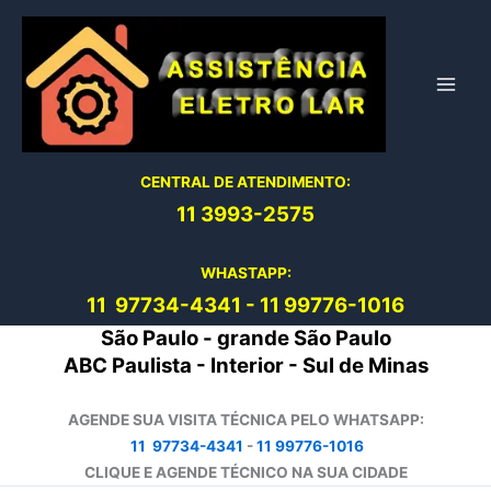
Ir
para
o
conteúdo
CENTRAL DE ATENDIMENTO:
11 3993-2575
WHASTAPP:
11 97734-4
341
-
11 99776-1016
São Paulo - grande São Paulo
ABC Paulista - Interior - Sul de Minas
AGENDE SUA VISITA TÉCNICA PELO WHATSAPP:
11 97734-4341
-
11 99776-1016
CLIQUE E AGENDE TÉCNICO NA SUA CIDADE