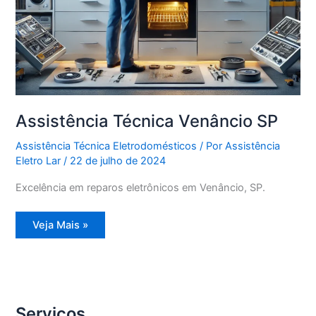
Assistência Técnica Venâncio SP
Assistência Técnica Eletrodomésticos
/ Por
Assistência
Eletro Lar
/
22 de julho de 2024
Excelência em reparos eletrônicos em Venâncio, SP.
Assistência
Veja Mais »
Técnica
Venâncio
SP
Serviços