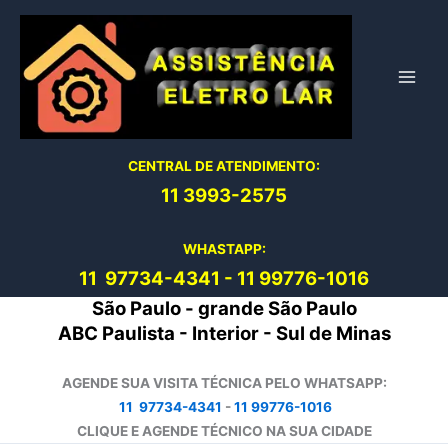
Ir
para
o
conteúdo
CENTRAL DE ATENDIMENTO:
11 3993-2575
WHASTAPP:
11 97734-4
341
-
11 99776-1016
São Paulo - grande São Paulo
ABC Paulista - Interior - Sul de Minas
AGENDE SUA VISITA TÉCNICA PELO WHATSAPP:
11 97734-4341
-
11 99776-1016
CLIQUE E AGENDE TÉCNICO NA SUA CIDADE