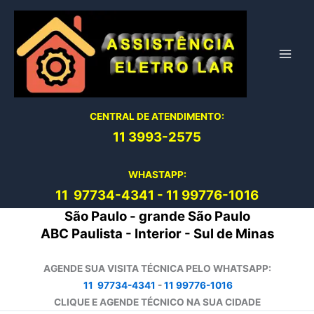
Ir
para
o
conteúdo
CENTRAL DE ATENDIMENTO:
11 3993-2575
WHASTAPP:
11 97734-4
341
-
11 99776-1016
São Paulo - grande São Paulo
ABC Paulista - Interior - Sul de Minas
AGENDE SUA VISITA TÉCNICA PELO WHATSAPP:
11 97734-4341
-
11 99776-1016
CLIQUE E AGENDE TÉCNICO NA SUA CIDADE