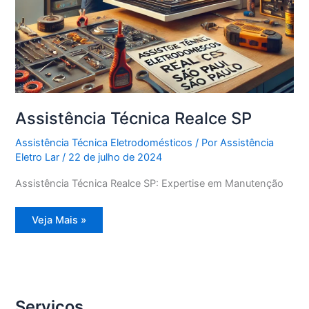
Assistência Técnica Realce SP
Assistência Técnica Eletrodomésticos
/ Por
Assistência
Eletro Lar
/
22 de julho de 2024
Assistência Técnica Realce SP: Expertise em Manutenção
Assistência
Veja Mais »
Técnica
Realce
SP
Serviços