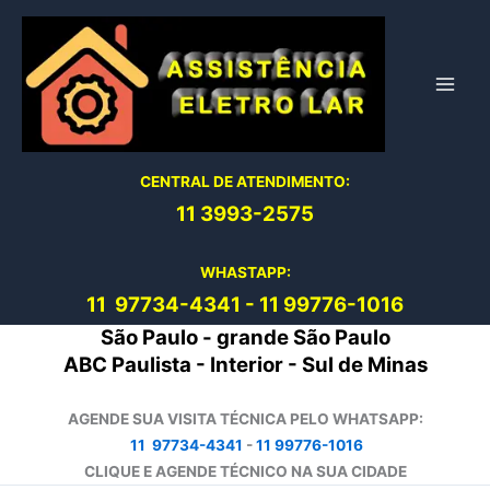
Ir
para
o
conteúdo
CENTRAL DE ATENDIMENTO:
11 3993-2575
WHASTAPP:
11 97734-4
341
-
11 99776-1016
São Paulo - grande São Paulo
ABC Paulista - Interior - Sul de Minas
AGENDE SUA VISITA TÉCNICA PELO WHATSAPP:
11 97734-4341
-
11 99776-1016
CLIQUE E AGENDE TÉCNICO NA SUA CIDADE