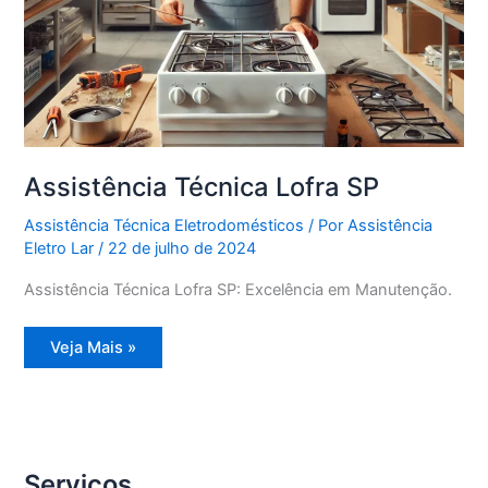
Assistência Técnica Lofra SP
Assistência Técnica Eletrodomésticos
/ Por
Assistência
Eletro Lar
/
22 de julho de 2024
Assistência Técnica Lofra SP: Excelência em Manutenção.
Assistência
Veja Mais »
Técnica
Lofra
SP
Serviços