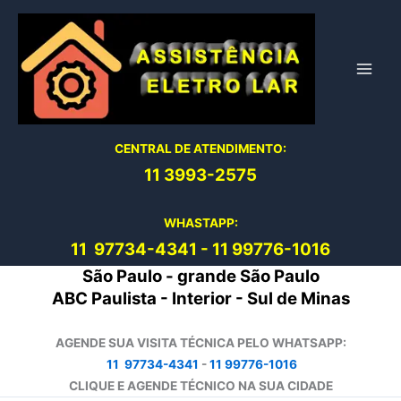
Ir
para
o
conteúdo
CENTRAL DE ATENDIMENTO:
11 3993-2575
WHASTAPP:
11 97734-4
341
-
11 99776-1016
São Paulo - grande São Paulo
ABC Paulista - Interior - Sul de Minas
AGENDE SUA VISITA TÉCNICA PELO WHATSAPP:
11 97734-4341
-
11 99776-1016
CLIQUE E AGENDE TÉCNICO NA SUA CIDADE